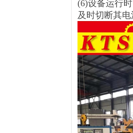
(6)设备运
及时切断其电